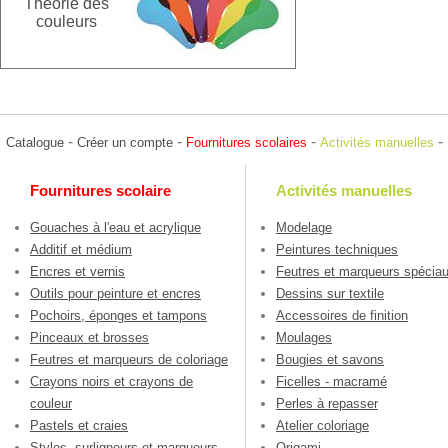
Théorie des
couleurs
-
-
-
-
Catalogue
Créer un compte
Fournitures scolaires
Activités manuelles
Fournitures scolaire
Activités manuelles
Gouaches à l'eau et acrylique
Modelage
Additif et médium
Peintures techniques
Encres et vernis
Feutres et marqueurs spécia
Outils pour peinture et encres
Dessins sur textile
Pochoirs, éponges et tampons
Accessoires de finition
Pinceaux et brosses
Moulages
Feutres et marqueurs de coloriage
Bougies et savons
Crayons noirs et crayons de
Ficelles - macramé
couleur
Perles à repasser
Pastels et craies
Atelier coloriage
Stylos, surligneurs et marqueurs
Origami