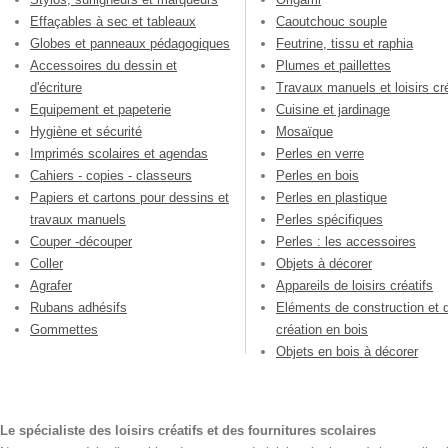
Effaçables à sec et tableaux
Caoutchouc souple
Globes et panneaux pédagogiques
Feutrine, tissu et raphia
Accessoires du dessin et
Plumes et paillettes
d'écriture
Travaux manuels et loisirs cré
Equipement et papeterie
Cuisine et jardinage
Hygiène et sécurité
Mosaïque
Imprimés scolaires et agendas
Perles en verre
Cahiers - copies - classeurs
Perles en bois
Papiers et cartons pour dessins et
Perles en plastique
travaux manuels
Perles spécifiques
Couper -découper
Perles : les accessoires
Coller
Objets à décorer
Agrafer
Appareils de loisirs créatifs
Rubans adhésifs
Eléments de construction et 
Gommettes
création en bois
Objets en bois à décorer
Le spécialiste des loisirs créatifs et des fournitures scolaires