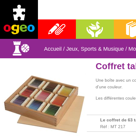
Fournitures scolaires
Activités manuelles
Librai
Accueil
/
Jeux, Sports & Musique
/
Mo
Coffret t
Une boîte avec un co
d'une couleur.
Les différentes coule
Le coffret de 63 
Réf : MT 217