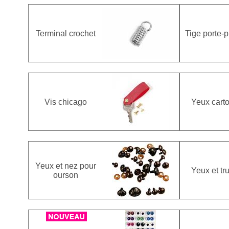
Terminal crochet
Tige porte-
Vis chicago
Yeux cart
Yeux et nez pour
Yeux et tru
ourson