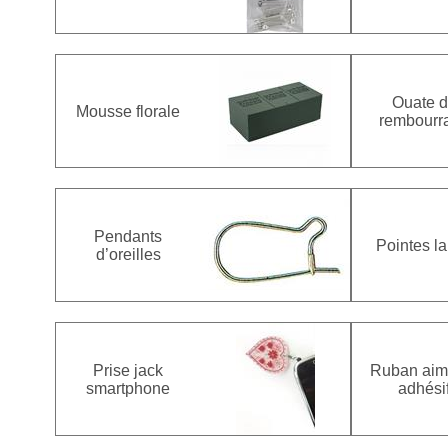
Ouate 
Mousse florale
rembourr
Pendants
Pointes la
d’oreilles
Prise jack
Ruban aim
smartphone
adhési