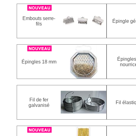
Embouts serre-
Épingle gé
fils
Épingles
Épingles 18 mm
nourric
Fil de fer
Fil élasti
galvanisé