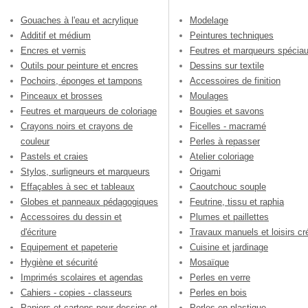
Gouaches à l'eau et acrylique
Modelage
Additif et médium
Peintures techniques
Encres et vernis
Feutres et marqueurs spécia
Outils pour peinture et encres
Dessins sur textile
Pochoirs, éponges et tampons
Accessoires de finition
Pinceaux et brosses
Moulages
Feutres et marqueurs de coloriage
Bougies et savons
Crayons noirs et crayons de
Ficelles - macramé
couleur
Perles à repasser
Pastels et craies
Atelier coloriage
Stylos, surligneurs et marqueurs
Origami
Effaçables à sec et tableaux
Caoutchouc souple
Globes et panneaux pédagogiques
Feutrine, tissu et raphia
Accessoires du dessin et
Plumes et paillettes
d'écriture
Travaux manuels et loisirs cré
Equipement et papeterie
Cuisine et jardinage
Hygiène et sécurité
Mosaïque
Imprimés scolaires et agendas
Perles en verre
Cahiers - copies - classeurs
Perles en bois
Papiers et cartons pour dessins et
Perles en plastique