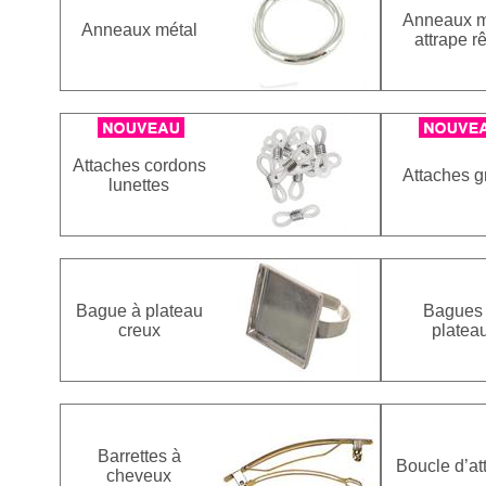
Anneaux m
Anneaux métal
attrape r
Attaches cordons
Attaches gr
lunettes
Bague à plateau
Bagues
creux
platea
Barrettes à
Boucle d’at
cheveux