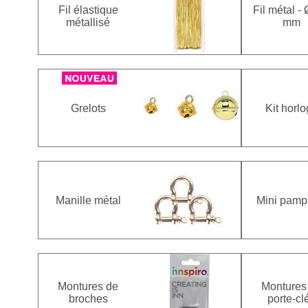
Fil élastique
Fil métal - 
métallisé
mm
Grelots
Kit horl
Manille métal
Mini pampi
Montures de
Montures
broches
porte-cl