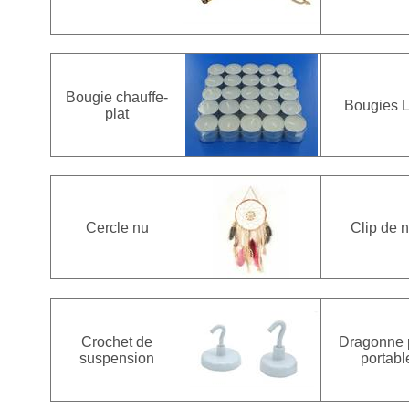
Bougie chauffe-
Bougies 
plat
Cercle nu
Clip de 
Crochet de
Dragonne 
suspension
portabl