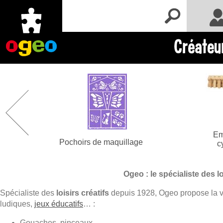
Me conne
Em
Pochoirs de maquillage
c
Ogeo : le spécialiste des lo
Spécialiste des
loisirs créatifs
depuis 1928, Ogeo propose la ve
ludiques,
jeux éducatifs
… :
Gouaches, pinceaux…