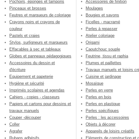
Pochoirs, éponges et tampons
Accessoires de finition
Pinceaux et brosses
Moulages
Feutres et marqueurs de coloriage
Bougies et savons
Crayons noirs et crayons de
Ficelles - macramé
couleur
Perles à repasser
Pastels et craies
Atelier coloriage
Stylos, surligneurs et marqueurs
Origami
Effaçables à sec et tableaux
Caoutchouc souple
Globes et panneaux pédagogiques
Feutrine, tissu et raphia
Accessoires du dessin et
Plumes et paillettes
d'écriture
Travaux manuels et loisirs cré
Equipement et papeterie
Cuisine et jardinage
Hygiène et sécurité
Mosaïque
Imprimés scolaires et agendas
Perles en verre
Cahiers - copies - classeurs
Perles en bois
Papiers et cartons pour dessins et
Perles en plastique
travaux manuels
Perles spécifiques
Couper -découper
Perles : les accessoires
Coller
Objets à décorer
Agrafer
Appareils de loisirs créatifs
Rubans adhésifs
Eléments de construction et 