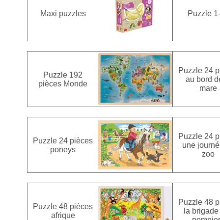
Maxi puzzles
Puzzle 1
Puzzle 24 p
Puzzle 192
au bord d
pièces Monde
mare
Puzzle 24 p
Puzzle 24 pièces
une journé
poneys
zoo
Puzzle 48 p
Puzzle 48 pièces
la brigade
afrique
pompie