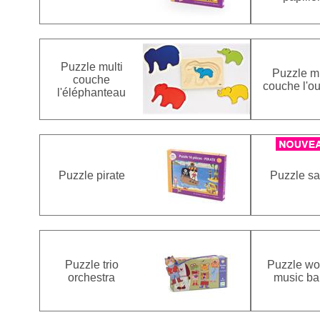
Puzzle multi
Puzzle mu
couche
couche l'o
l'éléphanteau
Puzzle pirate
Puzzle sa
Puzzle trio
Puzzle w
orchestra
music b