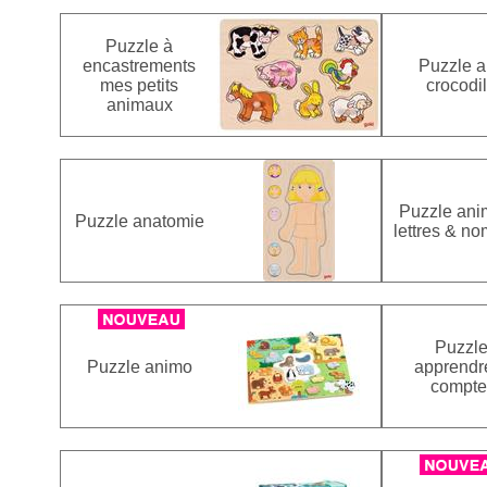
Puzzle à
encastrements
Puzzle a
mes petits
crocodi
animaux
Puzzle an
Puzzle anatomie
lettres & n
Puzzl
Puzzle animo
apprendr
compte