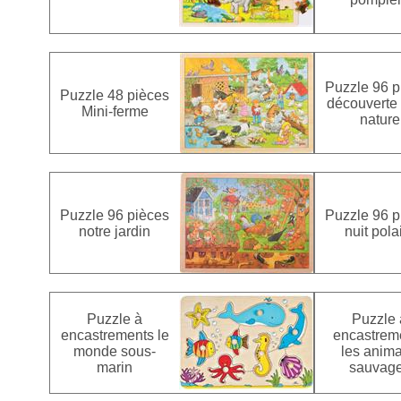
Puzzle 96 p
Puzzle 48 pièces
découverte 
Mini-ferme
nature
Puzzle 96 pièces
Puzzle 96 p
notre jardin
nuit pola
Puzzle à
Puzzle 
encastrements le
encastrem
monde sous-
les anim
marin
sauvag