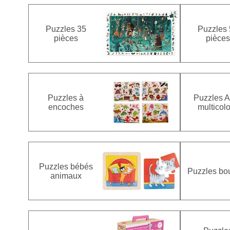
Puzzles 35
Puzzles 
pièces
pièces
Puzzles à
Puzzles 
encoches
multicol
Puzzles bébés
Puzzles bo
animaux