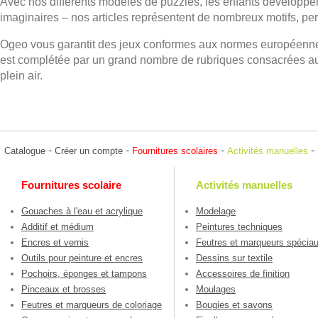
Avec nos différents modèles de puzzles, les enfants développen
imaginaires – nos articles représentent de nombreux motifs, per
Ogeo vous garantit des jeux conformes aux normes européennes
est complétée par un grand nombre de rubriques consacrées aux 
plein air.
-
-
-
-
Catalogue
Créer un compte
Fournitures scolaires
Activités manuelles
Fournitures scolaire
Activités manuelles
Gouaches à l'eau et acrylique
Modelage
Additif et médium
Peintures techniques
Encres et vernis
Feutres et marqueurs spécia
Outils pour peinture et encres
Dessins sur textile
Pochoirs, éponges et tampons
Accessoires de finition
Pinceaux et brosses
Moulages
Feutres et marqueurs de coloriage
Bougies et savons