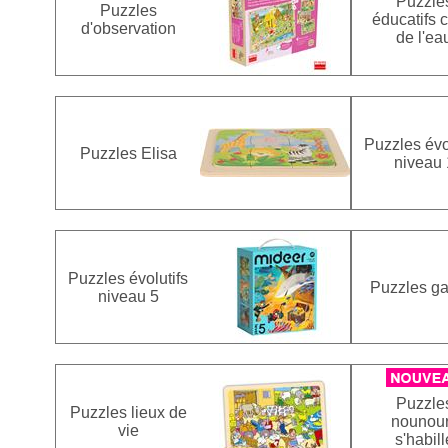
Puzzle
Puzzles
éducatifs 
d'observation
de l'ea
Puzzles évo
Puzzles Elisa
niveau 
Puzzles évolutifs
Puzzles ga
niveau 5
Puzzle
Puzzles lieux de
nounou
vie
s'habill