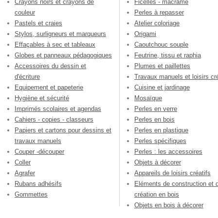
Crayons noirs et crayons de
Ficelles - macramé
couleur
Perles à repasser
Pastels et craies
Atelier coloriage
Stylos, surligneurs et marqueurs
Origami
Effaçables à sec et tableaux
Caoutchouc souple
Globes et panneaux pédagogiques
Feutrine, tissu et raphia
Accessoires du dessin et
Plumes et paillettes
d'écriture
Travaux manuels et loisirs cré
Equipement et papeterie
Cuisine et jardinage
Hygiène et sécurité
Mosaïque
Imprimés scolaires et agendas
Perles en verre
Cahiers - copies - classeurs
Perles en bois
Papiers et cartons pour dessins et
Perles en plastique
travaux manuels
Perles spécifiques
Couper -découper
Perles : les accessoires
Coller
Objets à décorer
Agrafer
Appareils de loisirs créatifs
Rubans adhésifs
Eléments de construction et 
Gommettes
création en bois
Objets en bois à décorer