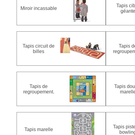
Tapis ci
Miroir incassable
géant
Tapis circuit de
Tapis d
billes
regroupe
Tapis de
Tapis dou
regroupement.
marell
Tapis pist
Tapis marelle
bowlin