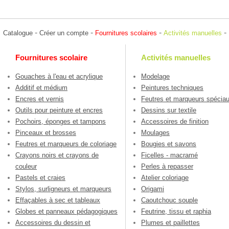
-
-
-
-
Catalogue
Créer un compte
Fournitures scolaires
Activités manuelles
Fournitures scolaire
Activités manuelles
Gouaches à l'eau et acrylique
Modelage
Additif et médium
Peintures techniques
Encres et vernis
Feutres et marqueurs spécia
Outils pour peinture et encres
Dessins sur textile
Pochoirs, éponges et tampons
Accessoires de finition
Pinceaux et brosses
Moulages
Feutres et marqueurs de coloriage
Bougies et savons
Crayons noirs et crayons de
Ficelles - macramé
couleur
Perles à repasser
Pastels et craies
Atelier coloriage
Stylos, surligneurs et marqueurs
Origami
Effaçables à sec et tableaux
Caoutchouc souple
Globes et panneaux pédagogiques
Feutrine, tissu et raphia
Accessoires du dessin et
Plumes et paillettes