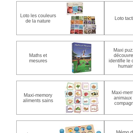
Loto les couleurs
Loto tact
de la nature
Maxi puz
Maths et
découvre
mesures
identifie le
humai
Maxi-mem
Maxi-memory
animaux
aliments sains
compagn
Mémo d