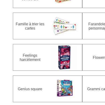
Famille à trier les
Farandole
cartes
personna
Feelings
Flower
harcèlement
Genius square
Grammi cat