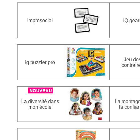
Improsocial
IQ gear
Jeu de
Iq puzzler pro
contrair
La diversité dans
La montag
mon école
la confia