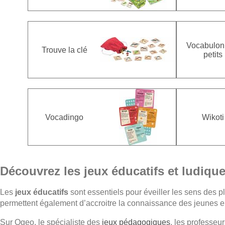
Vocabulon
Trouve la clé
petits
Vocadingo
Wikoti
Découvrez les jeux éducatifs et ludiqu
Les
jeux éducatifs
sont essentiels pour éveiller les sens des plu
permettent également d’accroitre la connaissance des jeunes enf
Sur Ogeo, le spécialiste des
jeux pédagogiques
, les professeu