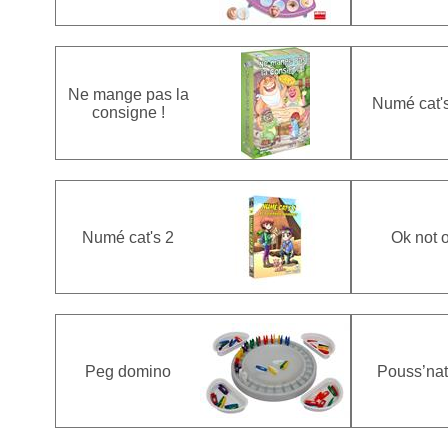
Ne mange pas la
Numé cat's
consigne !
Numé cat's 2
Ok not 
Peg domino
Pouss’nat