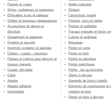
Pastels et craies
Atelier coloriage
Stylos, surligneurs et marqueurs
Origami
Effaçables à sec et tableaux
Caoutchouc souple
Globes et panneaux pédagogiques
Feutrine, tissu et raphia
Accessoires du dessin et
Plumes et paillettes
d'écriture
Travaux manuels et loisirs cré
Equipement et papeterie
Cuisine et jardinage
Hygiène et sécurité
Mosaïque
Imprimés scolaires et agendas
Perles en verre
Cahiers - copies - classeurs
Perles en bois
Papiers et cartons pour dessins et
Perles en plastique
travaux manuels
Perles spécifiques
Couper -découper
Perles : les accessoires
Coller
Objets à décorer
Agrafer
Appareils de loisirs créatifs
Rubans adhésifs
Eléments de construction et 
Gommettes
création en bois
Objets en bois à décorer