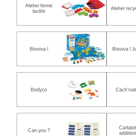
Atelier forme
Atelier rec
tactile
Bioviva !
Bioviva ! J
Bodyco
Cach’nat
Cartato
Can you ?
additio