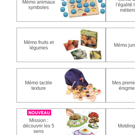
Mémo animaux
l'égalité 
symboles
métier
Mémo fruits et
Mémo jun
légumes
Mémo tactile
Mes premi
texture
énigme
Mission :
découvrir les 5
Motdin
sens