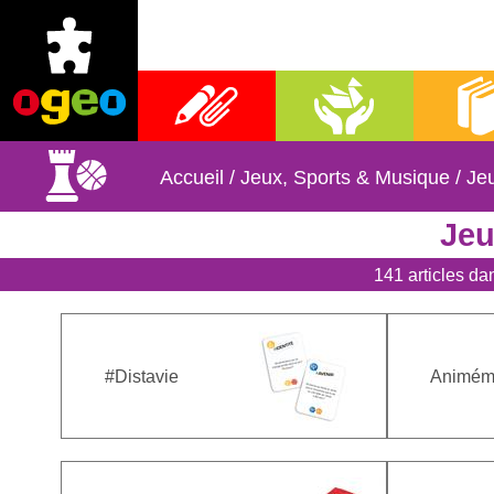
Fournitures scolaires
Activités manuelles
Librai
Accueil
/
Jeux, Sports & Musique
/
Jeu
Jeu
141 articles da
#Distavie
Animé