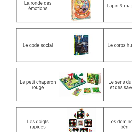
La ronde des
Lapin & mag
émotions
Le code social
Le corps h
Le petit chaperon
Le sens du
rouge
et des sav
Les doigts
Les domin
rapides
béni