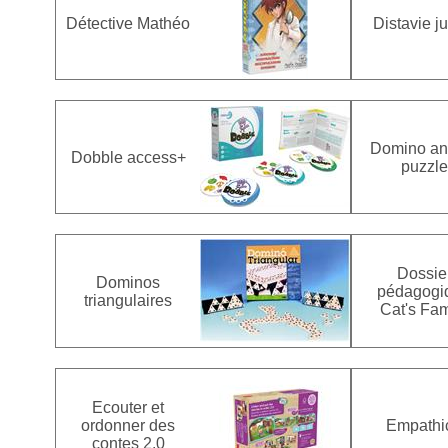
Détective Mathéo
Distavie ju
Domino an
Dobble access+
puzzle
Dossie
Dominos
pédagogi
triangulaires
Cat's Fam
Ecouter et
ordonner des
Empathi
contes 2.0