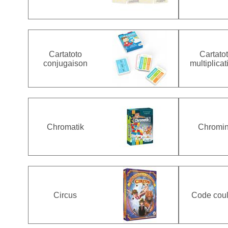
Cartatoto
Cartato
conjugaison
multiplicat
Chromatik
Chromi
Circus
Code coul