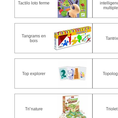
Tactilo loto ferme
intellige
multipl
Tangrams en
Tantrix
bois
Top explorer
Topolog
Tri’nature
Triolet