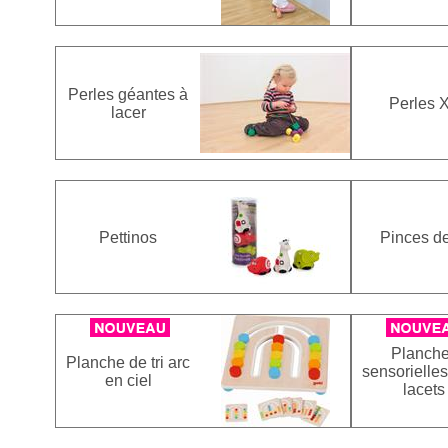
Perles géantes à
Perles 
lacer
Pettinos
Pinces de 
Planch
Planche de tri arc
sensorielle
en ciel
lacets