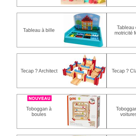
Tableau 
Tableau à bille
motricité f
Tecap ? Architect
Tecap ? Cl
Toboggan à
Tobogga
boules
voiture