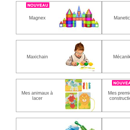
Magnex
Maneti
Maxichain
Mécani
Mes animaux à
Mes premi
lacer
construct