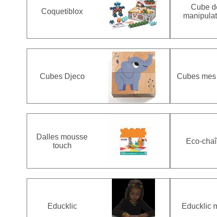
Cube d
Coquetiblox
manipulat
Cubes Djeco
Cubes mes
Dalles mousse
Eco-cha
touch
Educklic
Educklic 