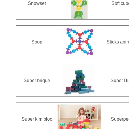
Snowset
Soft cub
Spop
Sticks ani
Super brique
Super Bu
Super kim bloc
Superpe