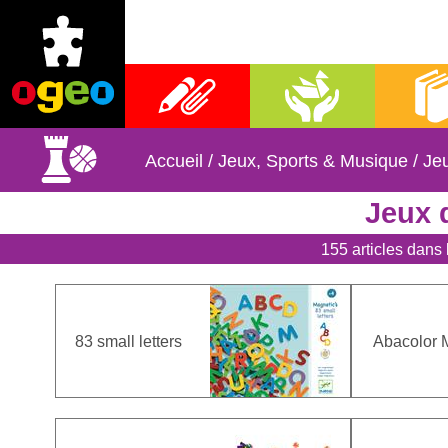
Fournitures scolaires
Activités manuelles
Librai
Accueil
/
Jeux, Sports & Musique
/
Je
Jeux 
155 articles dans 
83 small letters
Abacolor 