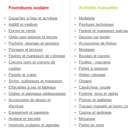
Fournitures scolaire
Activités manuelles
Gouaches à l'eau et acrylique
Modelage
Additif et médium
Peintures techniques
Encres et vernis
Feutres et marqueurs spécia
Outils pour peinture et encres
Dessins sur textile
Pochoirs, éponges et tampons
Accessoires de finition
Pinceaux et brosses
Moulages
Feutres et marqueurs de coloriage
Bougies et savons
Crayons noirs et crayons de
Ficelles - macramé
couleur
Perles à repasser
Pastels et craies
Atelier coloriage
Stylos, surligneurs et marqueurs
Origami
Effaçables à sec et tableaux
Caoutchouc souple
Globes et panneaux pédagogiques
Feutrine, tissu et raphia
Accessoires du dessin et
Plumes et paillettes
d'écriture
Travaux manuels et loisirs cré
Equipement et papeterie
Cuisine et jardinage
Hygiène et sécurité
Mosaïque
Imprimés scolaires et agendas
Perles en verre