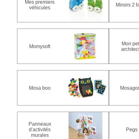
Mes premiers
Miroirs 2 
véhicules
Mon pet
Momysoft
architec
Mosa boo
Mosago
Panneaux
d'activités
Pegs
murales