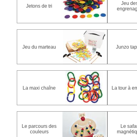
Jeu de
Jetons de tri
engrena
Jeu du marteau
Junzo tap
La maxi chaîne
La tour à e
Le parcours des
Le safar
couleurs
magnéti