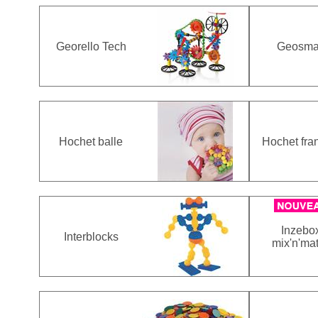
Georello Tech
Geosma
Hochet balle
Hochet fra
Inzebo
Interblocks
mix'n'ma