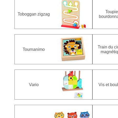
Toupie
Toboggan zigzag
bourdonn
Train du c
Tournanimo
magnéti
Vario
Vis et bou