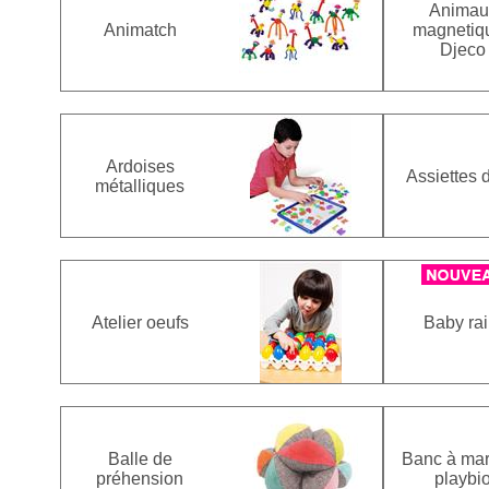
Animau
Animatch
magnetiq
Djeco
Ardoises
Assiettes d
métalliques
Atelier oeufs
Baby rai
Balle de
Banc à mar
préhension
playbi