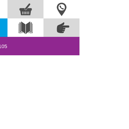
Nous contacter
Commandez
s
Voir le
directement à partir
catalogue
des références
105