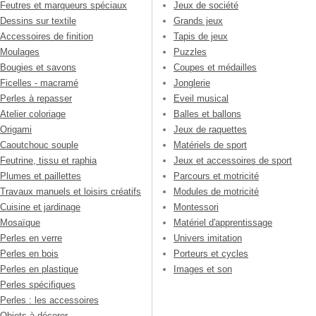
Feutres et marqueurs spéciaux
Jeux de société
Dessins sur textile
Grands jeux
Accessoires de finition
Tapis de jeux
Moulages
Puzzles
Bougies et savons
Coupes et médailles
Ficelles - macramé
Jonglerie
Perles à repasser
Eveil musical
Atelier coloriage
Balles et ballons
Origami
Jeux de raquettes
Caoutchouc souple
Matériels de sport
Feutrine, tissu et raphia
Jeux et accessoires de sport
Plumes et paillettes
Parcours et motricité
Travaux manuels et loisirs créatifs
Modules de motricité
Cuisine et jardinage
Montessori
Mosaïque
Matériel d'apprentissage
Perles en verre
Univers imitation
Perles en bois
Porteurs et cycles
Perles en plastique
Images et son
Perles spécifiques
Perles : les accessoires
Objets à décorer