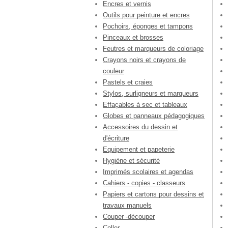
Encres et vernis
Outils pour peinture et encres
Pochoirs, éponges et tampons
Pinceaux et brosses
Feutres et marqueurs de coloriage
Crayons noirs et crayons de
couleur
Pastels et craies
Stylos, surligneurs et marqueurs
Effaçables à sec et tableaux
Globes et panneaux pédagogiques
Accessoires du dessin et
d'écriture
Equipement et papeterie
Hygiène et sécurité
Imprimés scolaires et agendas
Cahiers - copies - classeurs
Papiers et cartons pour dessins et
travaux manuels
Couper -découper
Coller