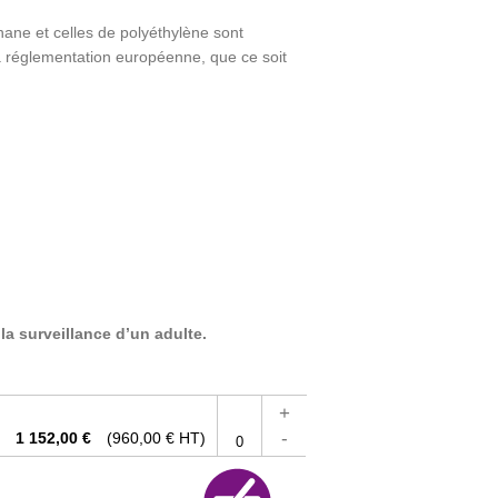
hane et celles de polyéthylène sont
a réglementation européenne, que ce soit
 la surveillance d’un adulte.
+
-
1 152,00 €
(960,00 € HT)