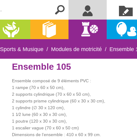
Créer un
Me connecter
compte
Activités
Kermesse
Librairie
Jeux
manuelles
et fêtes
 Sports & Musique
/
Modules de motricité
/
Ensemble 
Ensemble 105
Ensemble composé de 9 éléments PVC :
1 rampe (70 x 60 x 50 cm),
2 supports cylindrique (70 x 60 x 50 cm),
2 supports prisme cylindrique (60 x 30 x 30 cm),
1 cylindre (∅ 30 x 120 cm),
1 1⁄2 lune (60 x 30 x 30 cm),
1 poutre (120 x 30 x 30 cm),
1 escalier vague (70 x 60 x 50 cm)
Dimensions de l’ensemble : 410 x 60 x 99 cm.