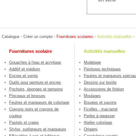
-
-
-
-
Catalogue
Créer un compte
Fournitures scolaires
Activités manuelles
Fournitures scolaire
Activités manuelles
Gouaches à l'eau et acrylique
Modelage
Additif et médium
Peintures techniques
Encres et vernis
Feutres et marqueurs spécia
Outils pour peinture et encres
Dessins sur textile
Pochoirs, éponges et tampons
Accessoires de finition
Pinceaux et brosses
Moulages
Feutres et marqueurs de coloriage
Bougies et savons
Crayons noirs et crayons de
Ficelles - macramé
couleur
Perles à repasser
Pastels et craies
Atelier coloriage
Stylos, surligneurs et marqueurs
Origami
Effaçables à sec et tableaux
Caoutchouc souple