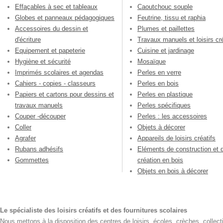
Effaçables à sec et tableaux
Caoutchouc souple
Globes et panneaux pédagogiques
Feutrine, tissu et raphia
Accessoires du dessin et
Plumes et paillettes
d'écriture
Travaux manuels et loisirs cré
Equipement et papeterie
Cuisine et jardinage
Hygiène et sécurité
Mosaïque
Imprimés scolaires et agendas
Perles en verre
Cahiers - copies - classeurs
Perles en bois
Papiers et cartons pour dessins et
Perles en plastique
travaux manuels
Perles spécifiques
Couper -découper
Perles : les accessoires
Coller
Objets à décorer
Agrafer
Appareils de loisirs créatifs
Rubans adhésifs
Eléments de construction et 
Gommettes
création en bois
Objets en bois à décorer
Le spécialiste des loisirs créatifs et des fournitures scolaires
Nous mettons à la disposition des centres de loisirs, écoles, crèches, collecti