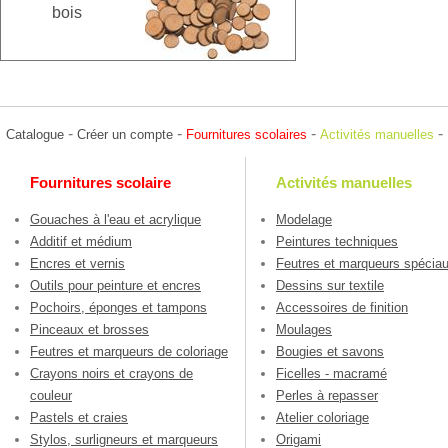
bois
-
-
-
-
Catalogue
Créer un compte
Fournitures scolaires
Activités manuelles
Fournitures scolaire
Activités manuelles
Gouaches à l'eau et acrylique
Modelage
Additif et médium
Peintures techniques
Encres et vernis
Feutres et marqueurs spécia
Outils pour peinture et encres
Dessins sur textile
Pochoirs, éponges et tampons
Accessoires de finition
Pinceaux et brosses
Moulages
Feutres et marqueurs de coloriage
Bougies et savons
Crayons noirs et crayons de
Ficelles - macramé
couleur
Perles à repasser
Pastels et craies
Atelier coloriage
Stylos, surligneurs et marqueurs
Origami