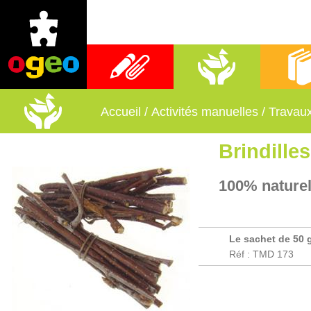
Fournitures scolaires
Activités manuelles
Librai
Accueil
/
Activités manuelles
/
Travau
Brindille
100% naturel
Le sachet de 50 
Réf : TMD 173