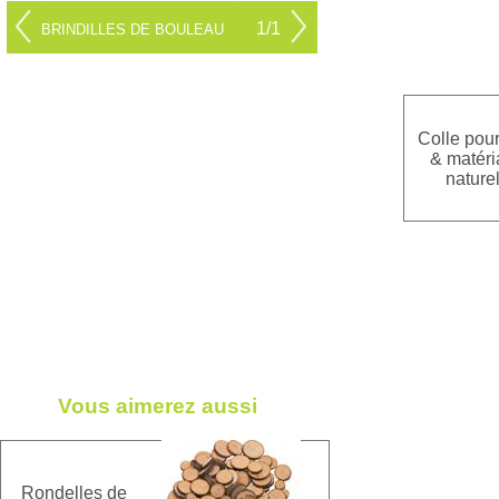
1/1
BRINDILLES DE BOULEAU
Colle pour
& matéri
nature
Vous aimerez aussi
Rondelles de