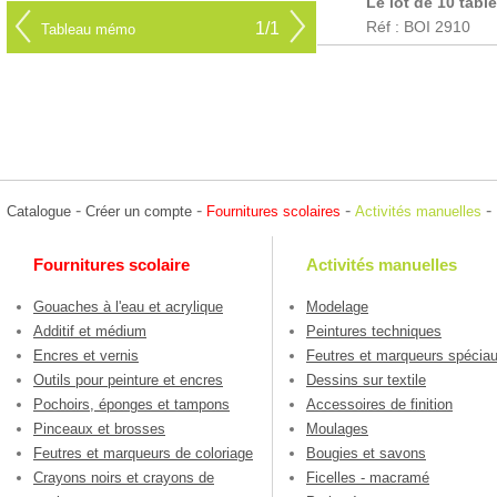
Le lot de 10 tabl
Réf : BOI 2910
1/1
Tableau mémo
-
-
-
-
Catalogue
Créer un compte
Fournitures scolaires
Activités manuelles
Fournitures scolaire
Activités manuelles
Gouaches à l'eau et acrylique
Modelage
Additif et médium
Peintures techniques
Encres et vernis
Feutres et marqueurs spécia
Outils pour peinture et encres
Dessins sur textile
Pochoirs, éponges et tampons
Accessoires de finition
Pinceaux et brosses
Moulages
Feutres et marqueurs de coloriage
Bougies et savons
Crayons noirs et crayons de
Ficelles - macramé