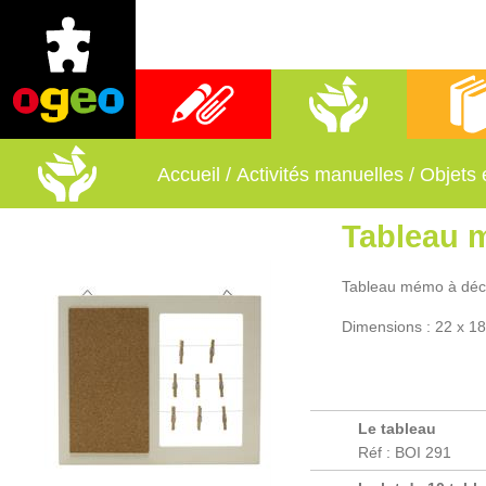
Fournitures scolaires
Activités manuelles
Librai
Accueil
/
Activités manuelles
/
Objets 
Tableau
Tableau mémo à décor
Dimensions : 22 x 1
Le tableau
Réf : BOI 291