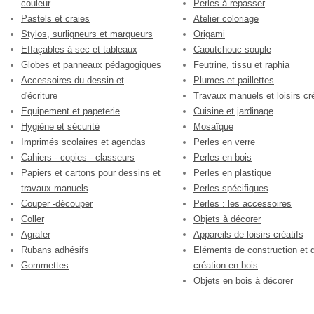
couleur
Perles à repasser
Pastels et craies
Atelier coloriage
Stylos, surligneurs et marqueurs
Origami
Effaçables à sec et tableaux
Caoutchouc souple
Globes et panneaux pédagogiques
Feutrine, tissu et raphia
Accessoires du dessin et
Plumes et paillettes
d'écriture
Travaux manuels et loisirs cré
Equipement et papeterie
Cuisine et jardinage
Hygiène et sécurité
Mosaïque
Imprimés scolaires et agendas
Perles en verre
Cahiers - copies - classeurs
Perles en bois
Papiers et cartons pour dessins et
Perles en plastique
travaux manuels
Perles spécifiques
Couper -découper
Perles : les accessoires
Coller
Objets à décorer
Agrafer
Appareils de loisirs créatifs
Rubans adhésifs
Eléments de construction et 
Gommettes
création en bois
Objets en bois à décorer