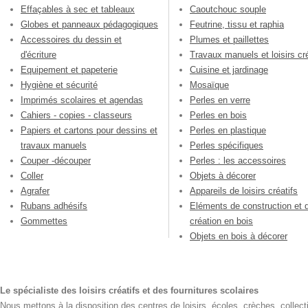
Effaçables à sec et tableaux
Caoutchouc souple
Globes et panneaux pédagogiques
Feutrine, tissu et raphia
Accessoires du dessin et
Plumes et paillettes
d'écriture
Travaux manuels et loisirs cré
Equipement et papeterie
Cuisine et jardinage
Hygiène et sécurité
Mosaïque
Imprimés scolaires et agendas
Perles en verre
Cahiers - copies - classeurs
Perles en bois
Papiers et cartons pour dessins et
Perles en plastique
travaux manuels
Perles spécifiques
Couper -découper
Perles : les accessoires
Coller
Objets à décorer
Agrafer
Appareils de loisirs créatifs
Rubans adhésifs
Eléments de construction et 
Gommettes
création en bois
Objets en bois à décorer
Le spécialiste des loisirs créatifs et des fournitures scolaires
Nous mettons à la disposition des centres de loisirs, écoles, crèches, collecti