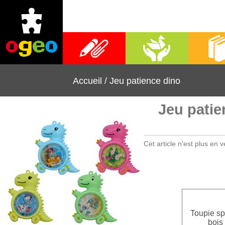
Fournitures scolaires
Activités manuelles
Librai
Accueil
/
Jeu patience dino
Jeu patie
Cet article n'est plus en v
Toupie sp
bois