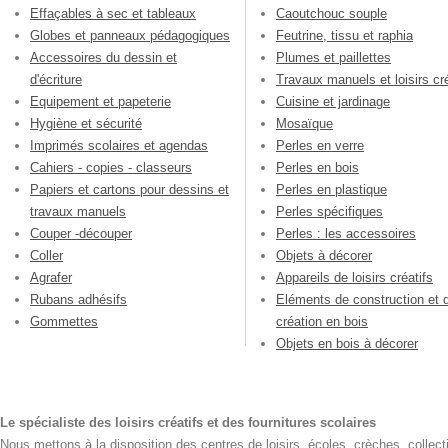
Effaçables à sec et tableaux
Caoutchouc souple
Globes et panneaux pédagogiques
Feutrine, tissu et raphia
Accessoires du dessin et
Plumes et paillettes
d'écriture
Travaux manuels et loisirs cré
Equipement et papeterie
Cuisine et jardinage
Hygiène et sécurité
Mosaïque
Imprimés scolaires et agendas
Perles en verre
Cahiers - copies - classeurs
Perles en bois
Papiers et cartons pour dessins et
Perles en plastique
travaux manuels
Perles spécifiques
Couper -découper
Perles : les accessoires
Coller
Objets à décorer
Agrafer
Appareils de loisirs créatifs
Rubans adhésifs
Eléments de construction et 
Gommettes
création en bois
Objets en bois à décorer
Le spécialiste des loisirs créatifs et des fournitures scolaires
Nous mettons à la disposition des centres de loisirs, écoles, crèches, collecti