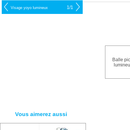
1/1
Visage yoyo lumineux
Balle pi
lumine
Vous aimerez aussi