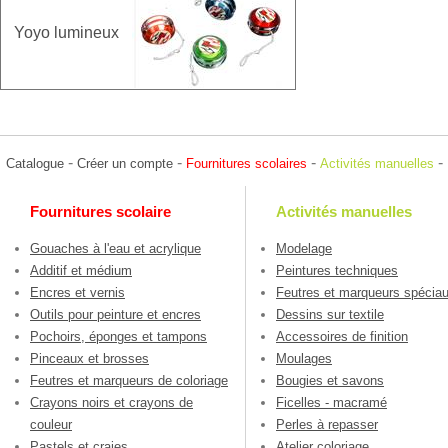
Yoyo lumineux
-
-
-
-
Catalogue
Créer un compte
Fournitures scolaires
Activités manuelles
Fournitures scolaire
Activités manuelles
Gouaches à l'eau et acrylique
Modelage
Additif et médium
Peintures techniques
Encres et vernis
Feutres et marqueurs spécia
Outils pour peinture et encres
Dessins sur textile
Pochoirs, éponges et tampons
Accessoires de finition
Pinceaux et brosses
Moulages
Feutres et marqueurs de coloriage
Bougies et savons
Crayons noirs et crayons de
Ficelles - macramé
couleur
Perles à repasser
Pastels et craies
Atelier coloriage