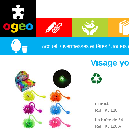
Fournitures scolaires
Activités manuelles
Librai
Accueil
/
Kermesses et fêtes
/
Jouets
Visage y
L'unité
Réf : KJ 120
La boîte de 24
Réf : KJ 120 A