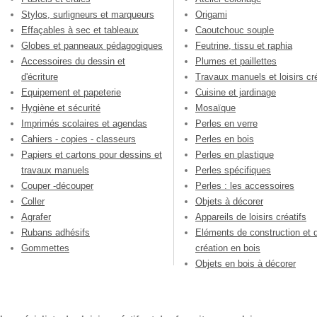
Stylos, surligneurs et marqueurs
Origami
Effaçables à sec et tableaux
Caoutchouc souple
Globes et panneaux pédagogiques
Feutrine, tissu et raphia
Accessoires du dessin et
Plumes et paillettes
d'écriture
Travaux manuels et loisirs cré
Equipement et papeterie
Cuisine et jardinage
Hygiène et sécurité
Mosaïque
Imprimés scolaires et agendas
Perles en verre
Cahiers - copies - classeurs
Perles en bois
Papiers et cartons pour dessins et
Perles en plastique
travaux manuels
Perles spécifiques
Couper -découper
Perles : les accessoires
Coller
Objets à décorer
Agrafer
Appareils de loisirs créatifs
Rubans adhésifs
Eléments de construction et 
Gommettes
création en bois
Objets en bois à décorer