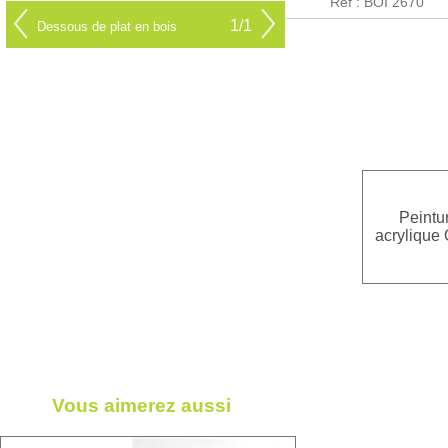
Réf : BOI 2670
1/1
Dessous de plat en bois
Peintu
acrylique
Vous aimerez aussi