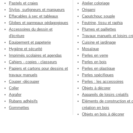
Pastels et craies
Atelier coloriage
Stylos, surligneurs et marqueurs
Origami
Effaçables à sec et tableaux
Caoutchouc souple
Globes et panneaux pédagogiques
Feutrine, tissu et raphia
Accessoires du dessin et
Plumes et paillettes
d'écriture
Travaux manuels et loisirs cré
Equipement et papeterie
Cuisine et jardinage
Hygiène et sécurité
Mosaïque
Imprimés scolaires et agendas
Perles en verre
Cahiers - copies - classeurs
Perles en bois
Papiers et cartons pour dessins et
Perles en plastique
travaux manuels
Perles spécifiques
Couper -découper
Perles : les accessoires
Coller
Objets à décorer
Agrafer
Appareils de loisirs créatifs
Rubans adhésifs
Eléments de construction et 
Gommettes
création en bois
Objets en bois à décorer