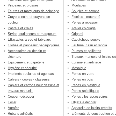
Pinceaux et brosses
Moulages
Feutres et marqueurs de coloriage
Bougies et savons
Crayons noirs et crayons de
Ficelles - macramé
couleur
Perles à repasser
Pastels et craies
Atelier coloriage
Stylos, surligneurs et marqueurs
Origami
Effaçables à sec et tableaux
Caoutchouc souple
Globes et panneaux pédagogiques
Feutrine, tissu et raphia
Accessoires du dessin et
Plumes et paillettes
d'écriture
Travaux manuels et loisirs cré
Equipement et papeterie
Cuisine et jardinage
Hygiène et sécurité
Mosaïque
Imprimés scolaires et agendas
Perles en verre
Cahiers - copies - classeurs
Perles en bois
Papiers et cartons pour dessins et
Perles en plastique
travaux manuels
Perles spécifiques
Couper -découper
Perles : les accessoires
Coller
Objets à décorer
Agrafer
Appareils de loisirs créatifs
Rubans adhésifs
Eléments de construction et 