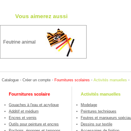
Vous aimerez aussi
Feutrine animal
-
-
-
-
Catalogue
Créer un compte
Fournitures scolaires
Activités manuelles
Fournitures scolaire
Activités manuelles
Gouaches à l'eau et acrylique
Modelage
Additif et médium
Peintures techniques
Encres et vernis
Feutres et marqueurs spécia
Outils pour peinture et encres
Dessins sur textile
Pochoirs, éponges et tampons
Accessoires de finition