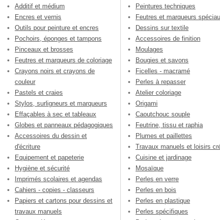
Additif et médium
Peintures techniques
Encres et vernis
Feutres et marqueurs spécia
Outils pour peinture et encres
Dessins sur textile
Pochoirs, éponges et tampons
Accessoires de finition
Pinceaux et brosses
Moulages
Feutres et marqueurs de coloriage
Bougies et savons
Crayons noirs et crayons de
Ficelles - macramé
couleur
Perles à repasser
Pastels et craies
Atelier coloriage
Stylos, surligneurs et marqueurs
Origami
Effaçables à sec et tableaux
Caoutchouc souple
Globes et panneaux pédagogiques
Feutrine, tissu et raphia
Accessoires du dessin et
Plumes et paillettes
d'écriture
Travaux manuels et loisirs cré
Equipement et papeterie
Cuisine et jardinage
Hygiène et sécurité
Mosaïque
Imprimés scolaires et agendas
Perles en verre
Cahiers - copies - classeurs
Perles en bois
Papiers et cartons pour dessins et
Perles en plastique
travaux manuels
Perles spécifiques