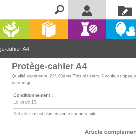
Créer un
Me connecter
compte
Activités
Kermesse
Librairie
Jeux
manuelles
et fêtes
ge-cahier A4
Protège-cahier A4
Qualité supérieure. 22/100ème.Très résistant. 6 couleurs opaques
ou orange.
Conditionnement :
Le lot de 10.
Cet article n'est plus en vente sur notre site.
Article complémen