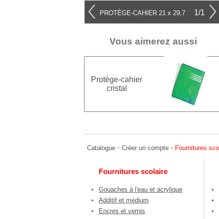
1/1
PROTÈGE-CAHIER 21 x 29,7
Vous aimerez aussi
Protège-cahier
cristal
-
-
Catalogue
Créer un compte
Fournitures sco
Fournitures scolaire
Gouaches à l'eau et acrylique
Additif et médium
Encres et vernis