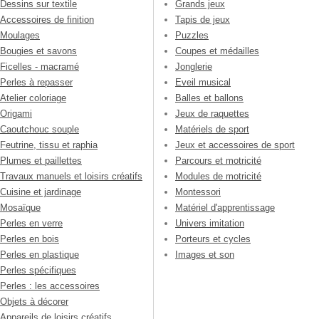
Dessins sur textile
Grands jeux
Accessoires de finition
Tapis de jeux
Moulages
Puzzles
Bougies et savons
Coupes et médailles
Ficelles - macramé
Jonglerie
Perles à repasser
Eveil musical
Atelier coloriage
Balles et ballons
Origami
Jeux de raquettes
Caoutchouc souple
Matériels de sport
Feutrine, tissu et raphia
Jeux et accessoires de sport
Plumes et paillettes
Parcours et motricité
Travaux manuels et loisirs créatifs
Modules de motricité
Cuisine et jardinage
Montessori
Mosaïque
Matériel d'apprentissage
Perles en verre
Univers imitation
Perles en bois
Porteurs et cycles
Perles en plastique
Images et son
Perles spécifiques
Perles : les accessoires
Objets à décorer
Appareils de loisirs créatifs