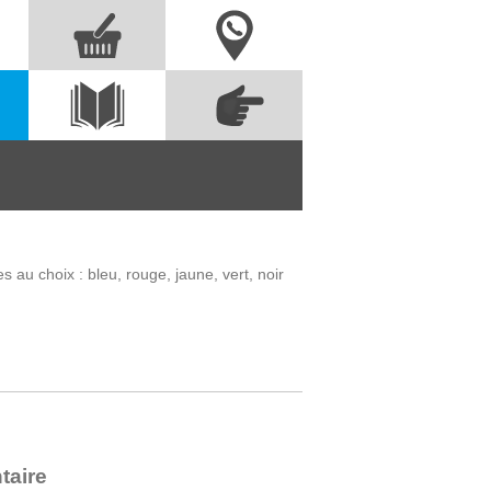
Nous contacter
Commandez
s
Voir le
directement à partir
catalogue
des références
 au choix : bleu, rouge, jaune, vert, noir
taire