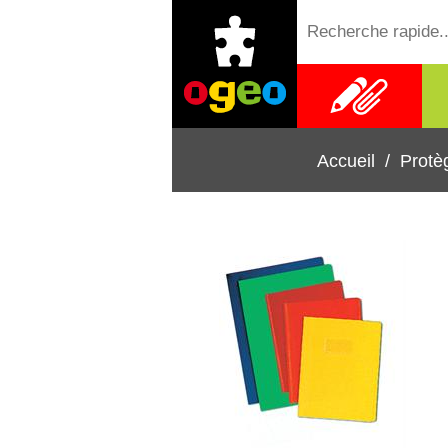
Fournitures
scolaires
Accueil
/
Protè