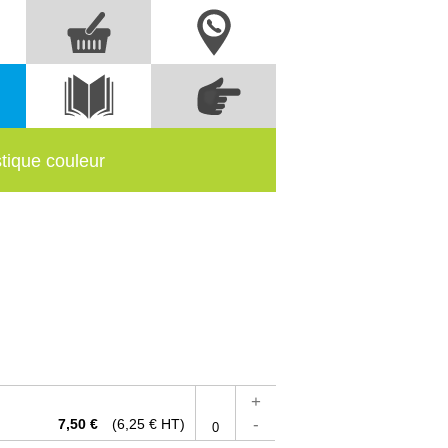
Nous contacter
Commandez
s
Voir le
directement à partir
catalogue
des références
stique couleur
+
-
7,50 €
(6,25 € HT)