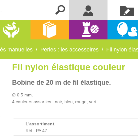
Créer un
Me connecter
compte
Activités
Kermesse
Librairie
Jeux
manuelles
et fêtes
ités manuelles
/
Perles : les accessoires
/
Fil nylon éla
Fil nylon élastique couleur
Bobine de 20 m de fil élastique.
∅ 0,5 mm.
4 couleurs assorties : noir, bleu, rouge, vert.
L'assortiment.
Réf : PA 47