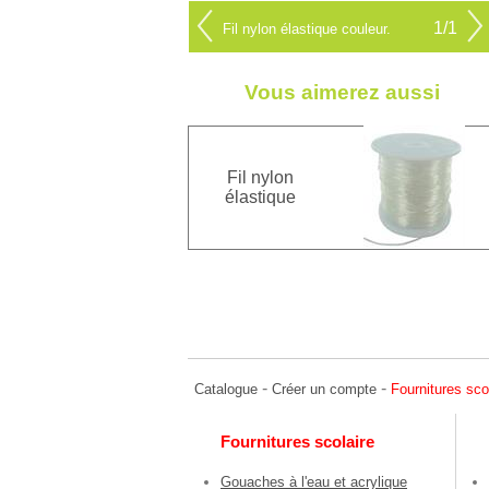
1/1
Fil nylon élastique couleur.
Vous aimerez aussi
Fil nylon
élastique
-
-
Catalogue
Créer un compte
Fournitures sco
Fournitures scolaire
Gouaches à l'eau et acrylique